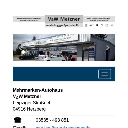
Previous
Next
Toggle
navigatio
Mehrmarken-Autohaus
V
W Metzner
&
Leipziger Straße 4
04916 Herzberg
☎
03535 - 493 851