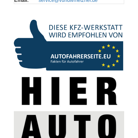
Email:
service@vundwmetzner.de