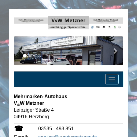
Previous
Next
Toggle
navigatio
Mehrmarken-Autohaus
V
W Metzner
&
Leipziger Straße 4
04916 Herzberg
☎
03535 - 493 851