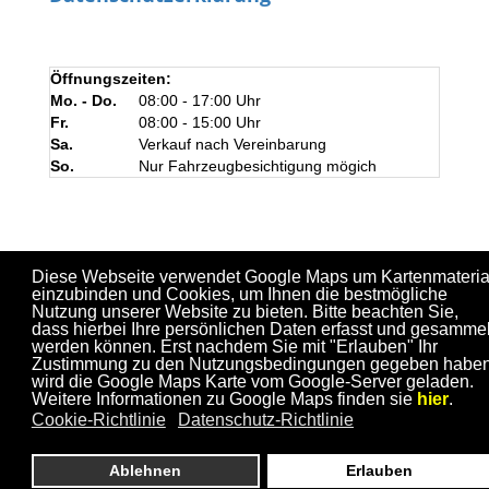
Öffnungszeiten:
Mo. - Do.
08:00 - 17:00 Uhr
Fr.
08:00 - 15:00 Uhr
Sa.
Verkauf nach Vereinbarung
So.
Nur Fahrzeugbesichtigung mögich
Diese Webseite verwendet Google Maps um Kartenmateria
einzubinden und Cookies, um Ihnen die bestmögliche
Nutzung unserer Website zu bieten. Bitte beachten Sie,
dass hierbei Ihre persönlichen Daten erfasst und gesammel
werden können. Erst nachdem Sie mit "Erlauben" Ihr
Zustimmung zu den Nutzungsbedingungen gegeben haben
wird die Google Maps Karte vom Google-Server geladen.
Weitere Informationen zu Google Maps finden sie
hier
.
Cookie-Richtlinie
Datenschutz-Richtlinie
Ablehnen
Erlauben