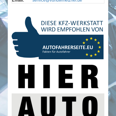
Email:
service@vundwmetzner.de